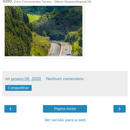
tudo.
(fotos Concessionária Tamoios - Gilberto Marques/MaquinaCW)
on
janeiro 06, 2020
Nenhum comentário:
Compartilhar
‹
›
Página inicial
Ver versão para a web