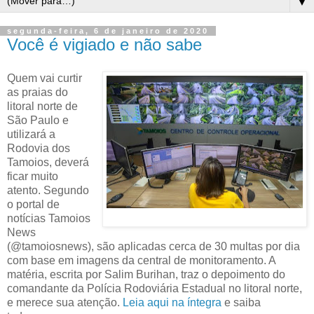
▼
segunda-feira, 6 de janeiro de 2020
Você é vigiado e não sabe
Quem vai curtir
as praias do
litoral norte de
São Paulo e
utilizará a
Rodovia dos
Tamoios, deverá
ficar muito
atento. Segundo
o portal de
notícias Tamoios
News
(@tamoiosnews), são aplicadas cerca de 30 multas por dia
com base em imagens da central de monitoramento. A
matéria, escrita por Salim Burihan, traz o depoimento do
comandante da Polícia Rodoviária Estadual no litoral norte,
e merece sua atenção.
Leia aqui na íntegra
e saiba