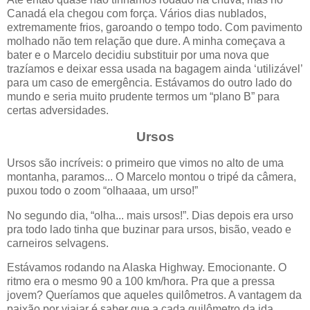
Canadá ela chegou com força. Vários dias nublados,
extremamente frios, garoando o tempo todo. Com pavimento
molhado não tem relação que dure. A minha começava a
bater e o Marcelo decidiu substituir por uma nova que
trazíamos e deixar essa usada na bagagem ainda ‘utilizável’
para um caso de emergência. Estávamos do outro lado do
mundo e seria muito prudente termos um “plano B” para
certas adversidades.
Ursos
Ursos são incríveis: o primeiro que vimos no alto de uma
montanha, paramos... O Marcelo montou o tripé da câmera,
puxou todo o zoom “olhaaaa, um urso!”
No segundo dia, “olha... mais ursos!”. Dias depois era urso
pra todo lado tinha que buzinar para ursos, bisão, veado e
carneiros selvagens.
Estávamos rodando na Alaska Highway. Emocionante. O
ritmo era o mesmo 90 a 100 km/hora. Pra que a pressa
jovem? Queríamos que aqueles quilômetros. A vantagem da
paixão por viajar é saber que a cada quilômetro da ida,