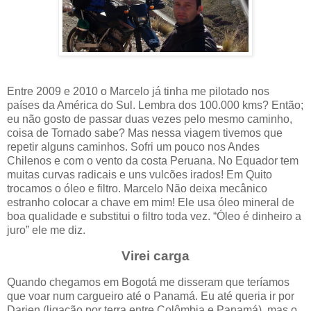
Entre 2009 e 2010 o Marcelo já tinha me pilotado nos
países da América do Sul. Lembra dos 100.000 kms? Então;
eu não gosto de passar duas vezes pelo mesmo caminho,
coisa de Tornado sabe? Mas nessa viagem tivemos que
repetir alguns caminhos. Sofri um pouco nos Andes
Chilenos e com o vento da costa Peruana. No Equador tem
muitas curvas radicais e uns vulcões irados! Em Quito
trocamos o óleo e filtro. Marcelo Não deixa mecânico
estranho colocar a chave em mim! Ele usa óleo mineral de
boa qualidade e substitui o filtro toda vez. “Óleo é dinheiro a
juro” ele me diz.
Virei carga
Quando chegamos em Bogotá me disseram que teríamos
que voar num cargueiro até o Panamá. Eu até queria ir por
Darien (ligação por terra entre Colômbia e Panamá), mas o