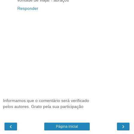
vontade de viajar ! abraços
Responder
Informamos que o comentário será verificado
pelos autores. Grato pela sua participação
‹
›
Página inicial