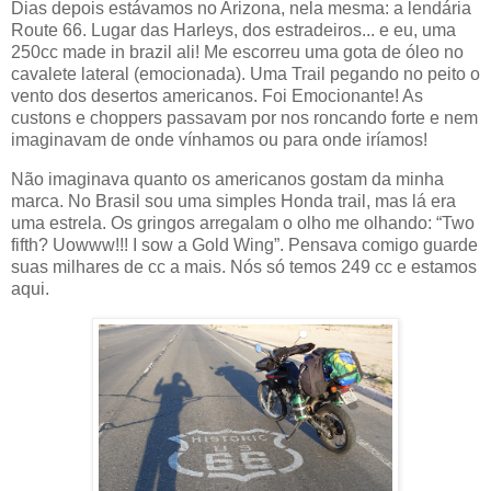
Dias depois estávamos no Arizona, nela mesma: a lendária
Route 66. Lugar das Harleys, dos estradeiros... e eu, uma
250cc made in brazil ali! Me escorreu uma gota de óleo no
cavalete lateral (emocionada). Uma Trail pegando no peito o
vento dos desertos americanos. Foi Emocionante! As
custons e choppers passavam por nos roncando forte e nem
imaginavam de onde vínhamos ou para onde iríamos!
Não imaginava quanto os americanos gostam da minha
marca. No Brasil sou uma simples Honda trail, mas lá era
uma estrela. Os gringos arregalam o olho me olhando: “Two
fifth? Uowww!!! I sow a Gold Wing”. Pensava comigo guarde
suas milhares de cc a mais. Nós só temos 249 cc e estamos
aqui.