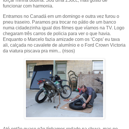
forçar minha bobina. Sou uma 250cc, mas gosto de
funcionar com harmonia.
Entramos no Canadá em um domingo e outra vez furou o
pneu traseiro. Paramos pra trocar no pátio de um banco
numa cidadezinha igual dos filmes que víamos na TV. Logo
chegaram três carros de policia para ver o que havia.
Enquanto o Marcelo fazia amizade com os ‘Cops’ eu tava
ali, calçada no cavalete de alumínio e o Ford Crown Victoria
da viatura piscava pra mim... (risos)
Até então quase não tínhamos rodado na chuva, mas no