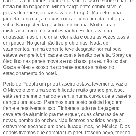
careca. Já tínhamos rodado mais de 10.000 e sobre o banco
havia muita bagagem. Minha carga entre combustível e
peças de reposição passava de 35 kg. O Marcelo tinha
jaqueta, uma calça e duas cuecas: uma pra ida, outra pra
volta. Não gostei da gasolina mexicana. Muito cara e
misturada com um etanol estranho. Eu tentava não
engasgar, mas entre uma retomada e outra as vezes tossia
um pouco. No geral não tive problemas. Nada de
vazamentos, minha corrente teve desgaste normal pois
estava sempre lubrificada e com a tensão perfeita. Spray de
óleo fino nas partes móveis e no chassi pra eu não oxidar.
Graxa e óleo viscoso na corrente todas as noites no
estacionamento do hotel.
Perto de Puebla um pneu traseiro estava levemente vazio.
O Marcelo tem uma sensibilidade muito grande pra isso,
está sempre me olhando e sentiu numa curva que a traseira
dançou um pouco. Paramos num posto policial logo em
frente e resolvemos isso. Tínhamos tudo na bagagem:
cavalete de alumínio pra me erguer, duas câmaras de ar
novas, bomba de encher. Não ficamos abatidos porque
estávamos trocando um pneu furado, mas, no México! Dias
depois tivemos que comprar um pneu traseiro novo, “hecho